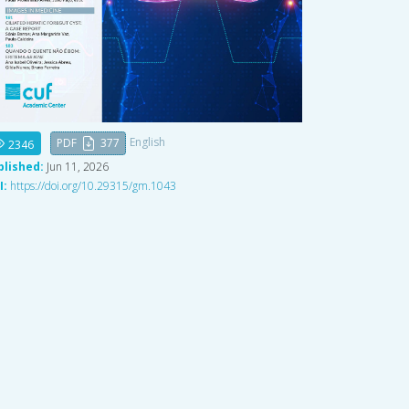
English
PDF
377
2346
blished:
Jun 11, 2026
I:
https://doi.org/10.29315/gm.1043