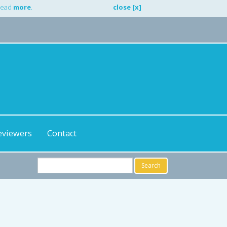
 Read
more
.
close [x]
eviewers
Contact
Search