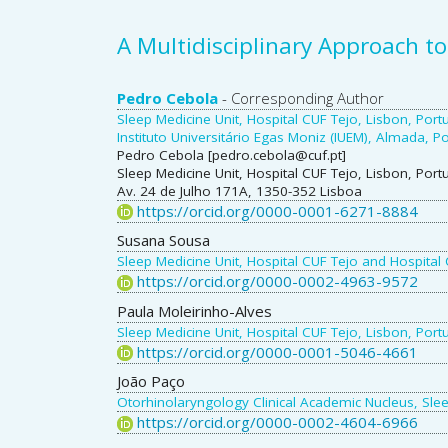
A Multidisciplinary Approach t
Main
Pedro Cebola
- Corresponding Author
Sleep Medicine Unit, Hospital CUF Tejo, Lisbon, Portu
Article
Instituto Universitário Egas Moniz (IUEM), Almada, Po
Pedro Cebola [pedro.cebola@cuf.pt]
Content
Sleep Medicine Unit, Hospital CUF Tejo, Lisbon, Portu
Av. 24 de Julho 171A, 1350-352 Lisboa
https://orcid.org/0000-0001-6271-8884
Susana Sousa
Sleep Medicine Unit, Hospital CUF Tejo and Hospital
https://orcid.org/0000-0002-4963-9572
Paula Moleirinho-Alves
Sleep Medicine Unit, Hospital CUF Tejo, Lisbon, Portu
https://orcid.org/0000-0001-5046-4661
João Paço
Otorhinolaryngology Clinical Academic Nucleus, Sleep
https://orcid.org/0000-0002-4604-6966