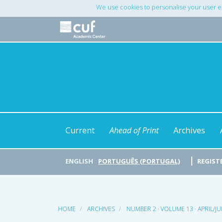
Main
We use cookies to personalise your user e
Navigation
Main
Content
Sidebar
Current
Ahead of Print
Archives
ENGLISH
PORTUGUÊS (PORTUGAL)
REGIST
HOME
ARCHIVES
NUMBER 2 · VOLUME 13 · APRIL/J