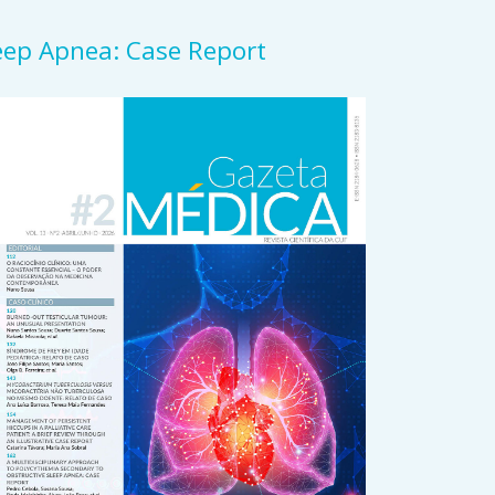
leep Apnea: Case Report
rticle
idebar