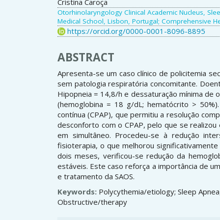
Cristina Caroça
Otorhinolaryngology Clinical Academic Nucleus, Slee
Medical School, Lisbon, Portugal; Comprehensive He
https://orcid.org/0000-0001-8096-8895
ABSTRACT
Apresenta-se um caso clínico de policitemia se
sem patologia respiratória concomitante. Doent
Hipopneia = 14,8/h e dessaturação mínima de o
(hemoglobina = 18 g/dL; hematócrito > 50%).
contínua (CPAP), que permitiu a resolução comp
desconforto com o CPAP, pelo que se realizou 
em simultâneo. Procedeu-se à redução inters
fisioterapia, o que melhorou significativament
dois meses, verificou-se redução da hemoglo
estáveis. Este caso reforça a importância de uma
e tratamento da SAOS.
Keywords:
Polycythemia/etiology; Sleep Apnea
Obstructive/therapy