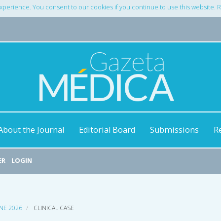
xperience. You consent to our cookies if you continue to use this website.
About the Journal
Editorial Board
Submissions
R
ER
LOGIN
UNE 2026
CLINICAL CASE