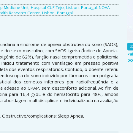
p Medicine Unit, Hospital CUF Tejo, Lisbon, Portugal. NOVA
alth Research Center, Lisbon, Portugal.
cundária à síndrome de apneia obstrutiva do sono (SAOS),
e do sexo masculino, com SAOS ligeira (Índice de Apneia-
Pu
xigénio de 82%), função nasal comprometida e policitemia
DO
 Iniciou tratamento com ventilação em pressão positiva
leta dos eventos respiratórios. Contudo, o doente referiu
endoscopia do sono induzido por fármacos com poligrafia
ticial dos cornetos inferiores por radiofrequência e a
e a adesão ao CPAP, sem desconforto adicional. Ao fim de
bina para 16,4 g/dL e do hematócrito para 48%, ambos
 abordagem multidisciplinar e individualizada na avaliação
, Obstructive/complications; Sleep Apnea,