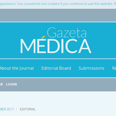
xperience. You consent to our cookies if you continue to use this website.
About the Journal
Editorial Board
Submissions
R
ER
LOGIN
MBER 2017
EDITORIAL