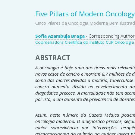
Five Pillars of Modern Oncology
Cinco Pilares da Oncologia Moderna Bem Ilustr
Main
Sofia Azambuja Braga
- Corresponding Author
Coordenadora Científica do Instituto CUF Oncologia
Article
Content
ABSTRACT
A oncologia é hoje uma das áreas mais relevant
novos casos de cancro e morrem 8,7 milhões de d
soma das mortes devidas a malária, tuberculose 
cancro aumenta devido ao envelhecimento da 
diagnóstico precoce. A mortalidade não tem acomp
por isto, a um aumento de prevalência de doentes
Assim, neste número da Gazeta Médica podemos
oncologia moderna. O diagnóstico precoce, segui
maior sobrevivência por intervenções terap
adenocarcinoma do pulmão na mulher jovem não