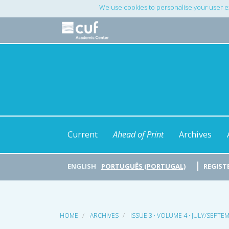
Main
We use cookies to personalise your user e
Navigation
Main
Content
Sidebar
Current
Ahead of Print
Archives
ENGLISH
PORTUGUÊS (PORTUGAL)
REGIST
HOME
ARCHIVES
ISSUE 3 · VOLUME 4 · JULY/SEPTE