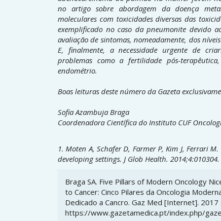
no artigo sobre abordagem da doença metastá
moleculares com toxicidades diversas das toxicid
exemplificado no caso da pneumonite devido 
avaliação de sintomas, nomeadamente, dos níveis 
E, finalmente, a necessidade urgente de cri
problemas como a fertilidade pós-terapêutic
endométrio.
Boas leituras deste número da Gazeta exclusivame
Sofia Azambuja Braga
Coordenadora Científica do Instituto CUF Oncolog
1. Moten A, Schafer D, Farmer P, Kim J, Ferrari M.
developing settings. J Glob Health. 2014;4:010304.
Article
Braga SA. Five Pillars of Modern Oncology Nice
Details
to Cancer: Cinco Pilares da Oncologia Moder
Dedicado a Cancro. Gaz Med [Internet]. 2017 Se
https://www.gazetamedica.pt/index.php/gaze