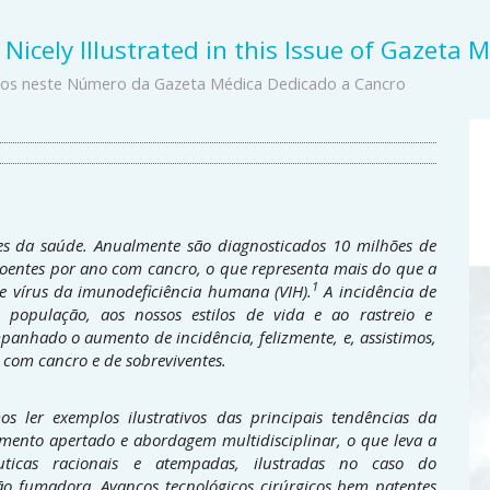
 Nicely Illustrated in this Issue of Gazeta
ados neste Número da Gazeta Médica Dedicado a Cancro
A
S
es da saúde. Anualmente são diagnosticados 10 milhões de
oentes por ano com cancro, o que representa mais do que a
1
e vírus da imunodeficiência humana (VIH).
A incidência de
população, aos nossos estilos de vida e ao rastreio e
anhado o aumento de incidência, felizmente, e, assistimos,
 com cancro e de sobreviventes.
 ler exemplos ilustrativos das principais tendências da
mento apertado e abordagem multidisciplinar, o que leva a
êuticas racionais e atempadas, ilustradas no caso do
 fumadora. Avanços tecnológicos cirúrgicos bem patentes