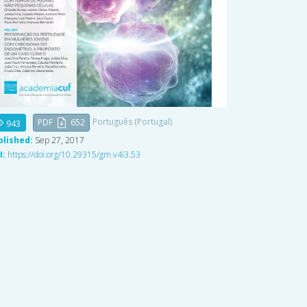
Português (Portugal)
PDF
652
943
blished:
Sep 27, 2017
I:
https://doi.org/10.29315/gm.v4i3.53