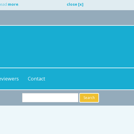
 Read
more
.
close [x]
eviewers
Contact
Search