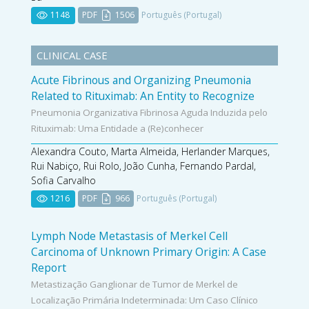
1148
PDF
1506
Português (Portugal)
CLINICAL CASE
Acute Fibrinous and Organizing Pneumonia
Related to Rituximab: An Entity to Recognize
Pneumonia Organizativa Fibrinosa Aguda Induzida pelo
Rituximab: Uma Entidade a (Re)conhecer
Alexandra Couto, Marta Almeida, Herlander Marques,
Rui Nabiço, Rui Rolo, João Cunha, Fernando Pardal,
Sofia Carvalho
1216
PDF
966
Português (Portugal)
Lymph Node Metastasis of Merkel Cell
Carcinoma of Unknown Primary Origin: A Case
Report
Metastização Ganglionar de Tumor de Merkel de
Localização Primária Indeterminada: Um Caso Clínico