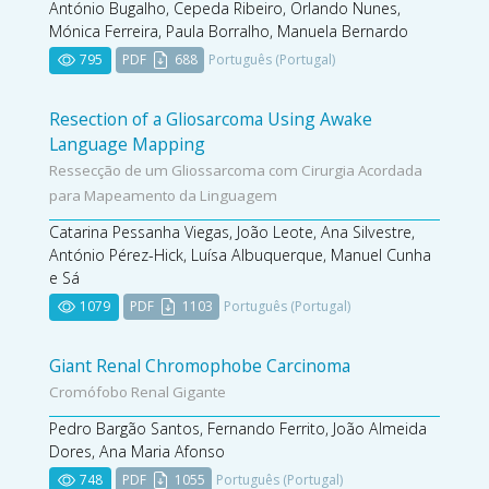
António Bugalho, Cepeda Ribeiro, Orlando Nunes,
Mónica Ferreira, Paula Borralho, Manuela Bernardo
795
PDF
688
Português (Portugal)
Resection of a Gliosarcoma Using Awake
Language Mapping
Ressecção de um Gliossarcoma com Cirurgia Acordada
para Mapeamento da Linguagem
Catarina Pessanha Viegas, João Leote, Ana Silvestre,
António Pérez-Hick, Luísa Albuquerque, Manuel Cunha
e Sá
1079
PDF
1103
Português (Portugal)
Giant Renal Chromophobe Carcinoma
Cromófobo Renal Gigante
Pedro Bargão Santos, Fernando Ferrito, João Almeida
Dores, Ana Maria Afonso
748
PDF
1055
Português (Portugal)