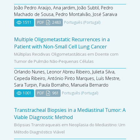
João Pedro Araújo, Ana jardim, João Subtil, Pedro
Machado de Sousa, Pedro Montalvão, José Saraiva
1511
PDF
2483
Português (Portugal)
Multiple Oligometastatic Recurrences in a
Patient with Non-Small Cell Lung Cancer
Múltiplas Recidivas Oligometastáticas em Doente com
Tumor de Pulmão Não-Pequenas Células
Orlando Nunes, Leonor Abreu Ribeiro, Julieta Silva,
Cepeda Ribeiro, António Pinto Marques, Luís Mestre,
Sara Turpin, Paula Borralho, Manuela Bernardo
1001
PDF
961
Português (Portugal)
Transtracheal Biopsies in a Mediastinal Tumor: A
Viable Diagnostic Method
Biópsias Transtraqueais em Neoplasia do Mediastino: Um
Método Diagnóstico Viável