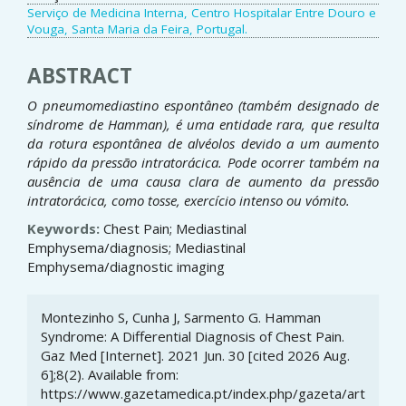
Serviço de Medicina Interna, Centro Hospitalar Entre Douro e
Vouga, Santa Maria da Feira, Portugal.
ABSTRACT
O pneumomediastino espontâneo (também designado de
síndrome de Hamman), é uma entidade rara, que resulta
da rotura espontânea de alvéolos devido a um aumento
rápido da pressão intratorácica. Pode ocorrer também na
ausência de uma causa clara de aumento da pressão
intratorácica, como tosse, exercício intenso ou vómito.
Keywords:
Chest Pain; Mediastinal
Emphysema/diagnosis; Mediastinal
Emphysema/diagnostic imaging
Article
Montezinho S, Cunha J, Sarmento G. Hamman
Details
Syndrome: A Differential Diagnosis of Chest Pain.
Gaz Med [Internet]. 2021 Jun. 30 [cited 2026 Aug.
6];8(2). Available from:
https://www.gazetamedica.pt/index.php/gazeta/art