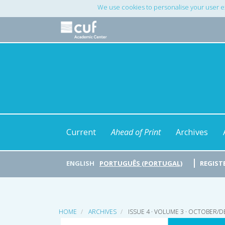
Main
We use cookies to personalise your user e
Navigation
Main
Content
Sidebar
Current
Ahead of Print
Archives
ENGLISH
PORTUGUÊS (PORTUGAL)
REGIST
HOME
ARCHIVES
ISSUE 4 · VOLUME 3 · OCTOBER/