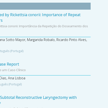
d by Rickettsia conorii: Importance of Repeat
rs
ettsia conorii: Importância da Repetição do Doseamento dos
ana Sotto Mayor, Margarida Robalo, Ricardo Pinto Alves,
tuguês (Portugal)
Case Report
e um Caso Clínico
Dias, Ana Lisboa
uguês (Portugal)
 Subtotal Reconstructive Laryngectomy with
y