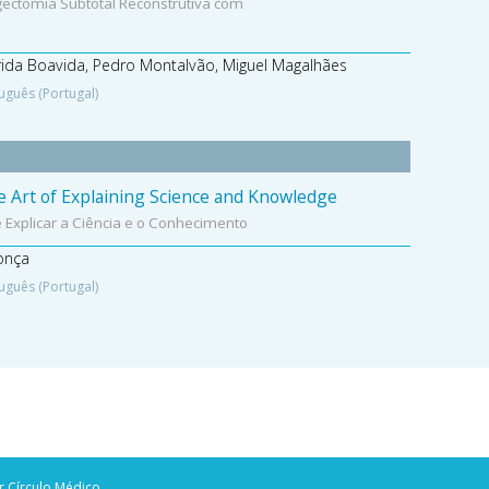
ectomia Subtotal Reconstrutiva com
rida Boavida, Pedro Montalvão, Miguel Magalhães
uguês (Portugal)
 The Art of Explaining Science and Knowledge
 de Explicar a Ciência e o Conhecimento
onça
uguês (Portugal)
r Círculo Médico