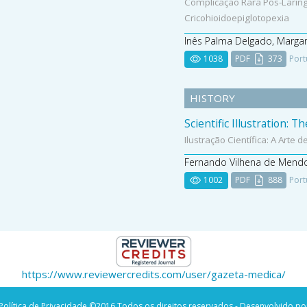
Complicação Rara Pós-Laring
Cricohioidoepiglotopexia
Inês Palma Delgado, Marga
1038
PDF
373
Port
HISTORY
Scientific Illustration:
Ilustração Científica: A Arte
Fernando Vilhena de Mend
1002
PDF
888
Port
https://www.reviewercredits.com/user/gazeta-medica/
Política de Privacidade
©2016 Todos os direitos reservados - Desenvolvido po