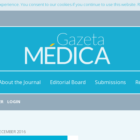
xperience. You consent to our cookies if you continue to use this website.
About the Journal
Editorial Board
Submissions
R
ER
LOGIN
DECEMBER 2016