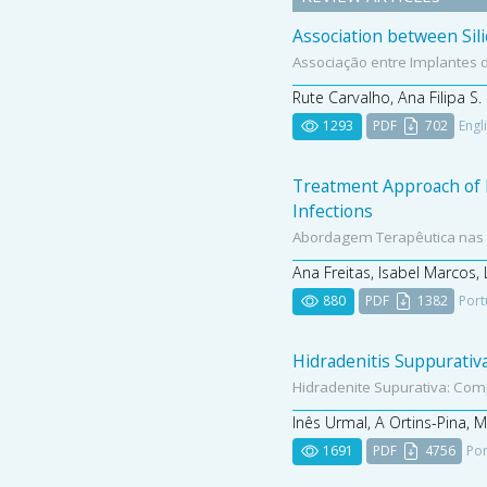
Association between Si
Associação entre Implantes
Rute Carvalho, Ana Filipa S
1293
PDF
702
Engl
Treatment Approach of M
Infections
Abordagem Terapêutica nas I
Ana Freitas, Isabel Marcos, 
880
PDF
1382
Port
Hidradenitis Suppurativ
Hidradenite Supurativa: Com
Inês Urmal, A Ortins-Pina, M. 
1691
PDF
4756
Por