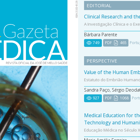
EDITORIAL
Clinical Research and th
A Investigação Clínica e o Ex
Bárbara Parente
749
PDF
465
Portu
PERSPECTIVE
Value of the Human Embr
Estatuto do Embrião Human
Sandra Paço, Sérgio Deoda
927
PDF
1068
Port
Medical Education for th
Technology and Humani
Educação Médica no Século X