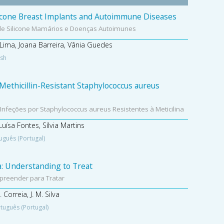
licone Breast Implants and Autoimmune Diseases
 de Silicone Mamários e Doenças Autoimunes
. Lima, Joana Barreira, Vânia Guedes
ish
ethicillin-Resistant Staphylococcus aureus
nfeções por Staphylococcus aureus Resistentes à Meticilina
Luísa Fontes, Sílvia Martins
uguês (Portugal)
a: Understanding to Treat
preender para Tratar
Correia, J. M. Silva
tuguês (Portugal)