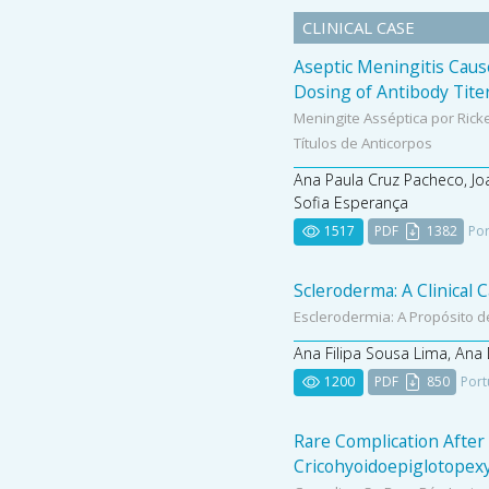
CLINICAL CASE
Aseptic Meningitis Cause
Dosing of Antibody Tite
Meningite Asséptica por Rick
Títulos de Anticorpos
Ana Paula Cruz Pacheco, Jo
Sofia Esperança
1517
PDF
1382
Por
Scleroderma: A Clinical 
Esclerodermia: A Propósito d
Ana Filipa Sousa Lima, Ana 
1200
PDF
850
Port
Rare Complication After
Cricohyoidoepiglotopex