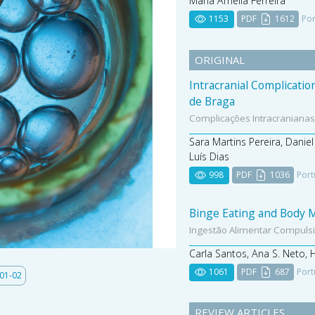
Maria Amélia Ferreira
1153
PDF
1612
Por
ORIGINAL
Intracranial Complicatio
de Braga
Complicações Intracranianas 
Sara Martins Pereira, Daniel
Luís Dias
998
PDF
1036
Port
Binge Eating and Body 
Ingestão Alimentar Compuls
Carla Santos, Ana S. Neto,
1061
PDF
687
Port
01-02
REVIEW ARTICLES