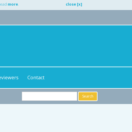
 Read
more
.
close [x]
eviewers
Contact
Search